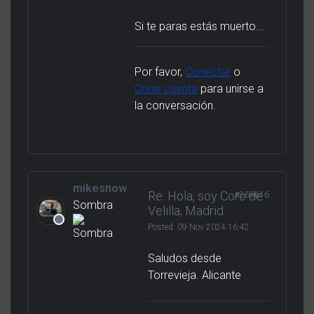
Si te paras estás muerto...
Por favor,
Conectar
o
Crear cuenta
para unirse a
la conversación.
mikesnow
Re: Hola, soy Coro de
#269616
Sombra
Velilla, Madrid
Posted:
09 Nov 2024 16:42
Saludos desde
Torrevieja. Alicante