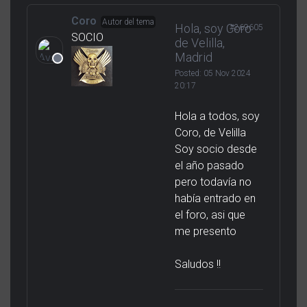
Coro
Autor del tema
Hola, soy Coro
#269605
SOCIO
de Velilla,
Madrid
Posted:
05 Nov 2024
20:17
Hola a todos, soy
Coro, de Velilla
Soy socio desde
el año pasado
pero todavía no
había entrado en
el foro, asi que
me presento
Saludos !!