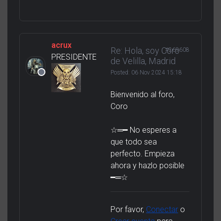
acrux
Re: Hola, soy Coro
#269608
PRESIDENTE
de Velilla, Madrid
Posted:
06 Nov 2024 15:18
Bienvenido al foro,
Coro
☆═━ No esperes a
que todo sea
perfecto. Empieza
ahora y hazlo posible
━═☆
Por favor,
Conectar
o