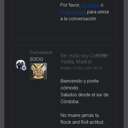
Por favor,
Conectar
o
Crear cuenta
para unirse
a la conversación.
Curroband
Re: Hola, soy Coro de
#269617
SOCIO
Velilla, Madrid
Posted:
10 Nov 2024 18:19
Bienvenido y ponte
cómodo.
Saludos desde el sur de
Córdoba...
No muere jamás tu
Rock and Roll actitud...