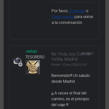
Por favor,
Conectar
o
Crear cuenta
para unirse
a la conversación.
Jailupi
Re: Hola, soy Coro de
#269618
TESORERO
Velilla, Madrid
Posted:
10 Nov 2024 20:40
Bienvenido!!! Un saludo
desde Madrid.
¡¡¡ A veces el final del
camino, es el principio
del viaje !!!