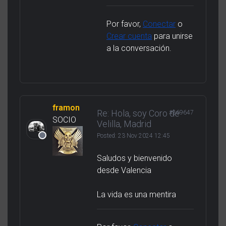
Por favor,
Conectar
o
Crear cuenta
para unirse
a la conversación.
framon
Re: Hola, soy Coro de
#269647
SOCIO
Velilla, Madrid
Posted:
23 Nov 2024 12:45
Saludos y bienvenido
desde Valencia
La vida es una mentira