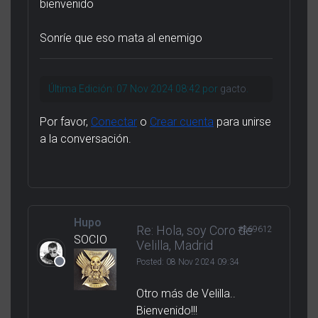
bienvenido
Sonríe que eso mata al enemigo
Última Edición: 07 Nov 2024 08:42 por
gacto
.
Por favor,
Conectar
o
Crear cuenta
para unirse
a la conversación.
Hupo
Re: Hola, soy Coro de
#269612
SOCIO
Velilla, Madrid
Posted:
08 Nov 2024 09:34
Otro más de Velilla..
Bienvenido!!!