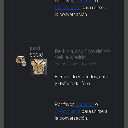
Por favor,
Conectar
o
Crear cuenta
para unirse a
la conversación.
patxi
Re: Hola, soy Coro de
#269660
SOCIO
Velilla, Madrid
Posted:
27 Nov 2024 21:25
Bienvenido y saludos, entra
y disfruta del foro
Por favor,
Conectar
o
Crear cuenta
para unirse a
la conversación.