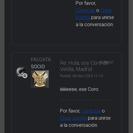
Por favor,
Conectar
o
Crear
cuenta
para unirse
a la conversación.
FALCATA
Re: Hola, soy Coro de
#269607
SOCIO
Velilla, Madrid
Posted:
06 Nov 2024 11:14
iiiiiiieeee, ese Coro.
Por favor,
Conectar
o
Crear cuenta
para unirse
a la conversación.