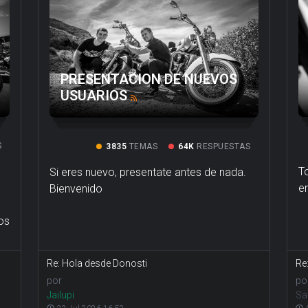
PRESENTACION DE NUEVOS
USUARIOS
S
3835
TEMAS
64K
RESPUESTAS
T
Si eres nuevo, presentate antes de nada.
e
Bienvenido
os
Re: Hola desde Donosti
Re
por
po
Jailupi
Sa