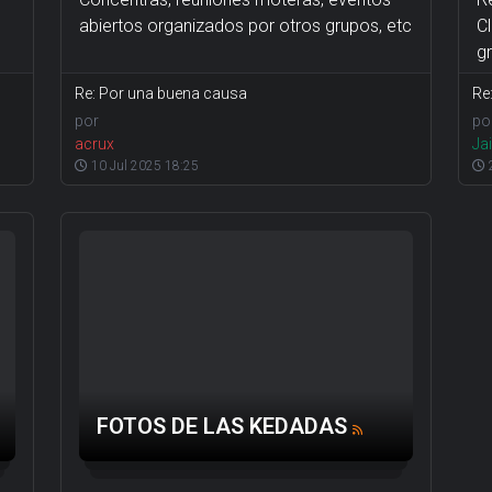
abiertos organizados por otros grupos, etc
Cl
g
Re: Por una buena causa
Re
por
po
acrux
Jai
10 Jul 2025 18:25
2
FOTOS DE LAS KEDADAS