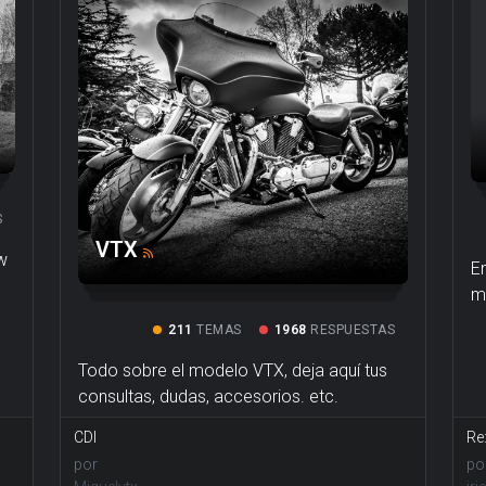
S
VTX
w
E
m
211
TEMAS
1968
RESPUESTAS
Todo sobre el modelo VTX, deja aquí tus
consultas, dudas, accesorios. etc.
CDI
Re
por
po