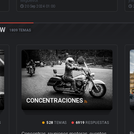
Miguelvtx
jri
20 Sep 2024 01:00
OW
1809 TEMAS
CONCENTRACIONES
S
528
TEMAS
6919
RESPUESTAS
s
Concentras, reuniones moteras, eventos
R