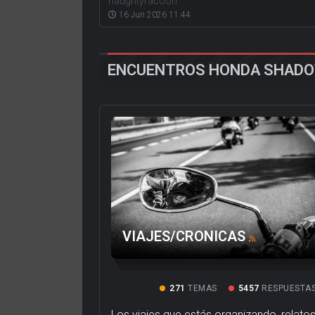
naughtyracoon
16 Jun 2026 11:44
ENCUENTROS HONDA SHAD
VIAJES/CRONICAS
271
TEMAS
5457
RESPUESTA
Los viajes que estás organizando, relato