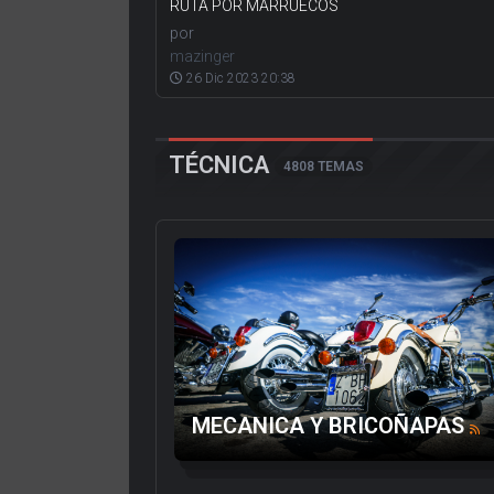
RUTA POR MARRUECOS
por
mazinger
26 Dic 2023 20:38
TÉCNICA
4808 TEMAS
MECANICA Y BRICOÑAPAS