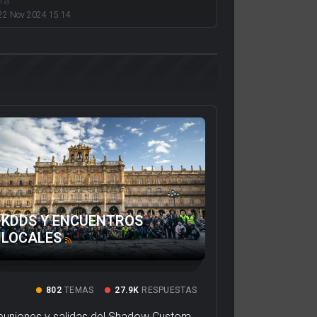
era
22 Nov 2024 15:14
KDDS Y ENCUENTROS
LOCALES
802
TEMAS
27.9K
RESPUESTAS
euniones y salidas del Shadow Custom