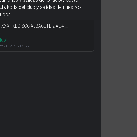
ub, kdds del club y salidas de nuestros
rupos
: XXXII KDD SCC ALBACETE 2 AL 4 ...
r
lupi
2 Jul 2026 16:58