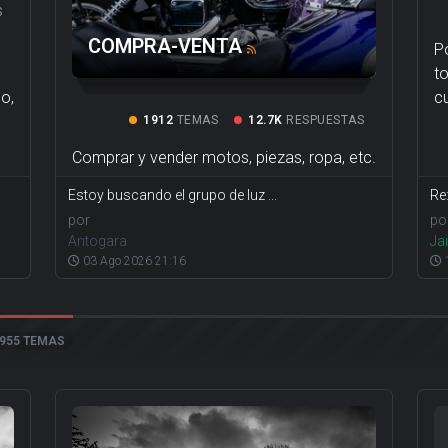
S
COMPRA-VENTA
P
t
o,
c
1912
TEMAS
12.7K
RESPUESTAS
Comprar y vender motos, piezas, ropa, etc.
Estoy buscando el grupo de luz ...
Re
por
po
Antogara
Jai
03 Ago 2026 21:16
955 TEMAS