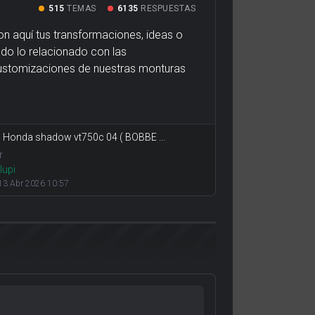
515
TEMAS
6135
RESPUESTAS
on aquí tus transformaciones, ideas o
odo lo relacionado con las
ustomizaciones de nuestras monturas
: Honda shadow vt750c 04 ( BOBBE ...
r
lupi
13 Abr 2026 10:57