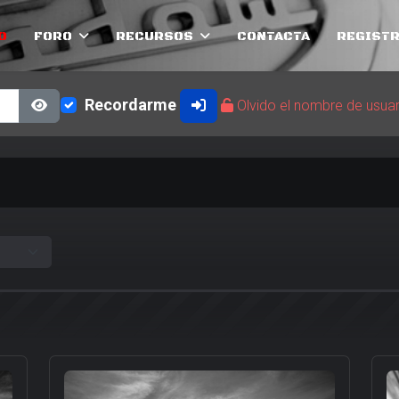
O
FORO
RECURSOS
CONTACTA
REGISTR
Recordarme
Olvido el nombre de usua
Show Password