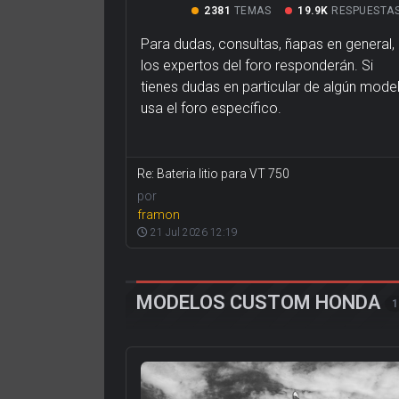
2381
TEMAS
19.9K
RESPUESTA
Para dudas, consultas, ñapas en general,
los expertos del foro responderán. Si
tienes dudas en particular de algún model
usa el foro específico.
Re: Bateria litio para VT 750
por
framon
21 Jul 2026 12:19
MODELOS CUSTOM HONDA
1