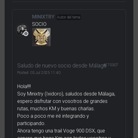
MINIXTRY
Autor del tema
SOCIO
Saludo de nuevo socio desde Málaga
#270307
Posted:
03 Jul 2025 11:40
Hola!!!!
Soy Minixtry (Ixidoro), saludos desde Málaga,
espero disfrutar con vosotros de grandes
rutas, muchos KM y buenas charlas.
Poco a poco me iré integrando y
participando.
Ahora tengo una trail Voge 900 DSX, que