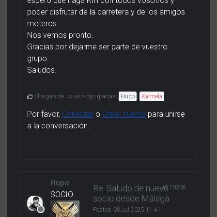
espero que haga Km con todos vosotros y
poder disfrutar de la carretera y de los amigos
moteros.
Nos vemos pronto.
Gracias por dejarme ser parte de vuestro
grupo.
Saludos.
El siguiente usuario dijo gracias:
Hupo
,
Karmela
Por favor,
Conectar
o
Crear cuenta
para unirse
a la conversación.
Hupo
Re: Saludo de nuevo
#270308
SOCIO
socio desde Málaga
Posted:
03 Jul 2025 11:41