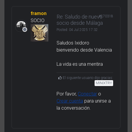
framon
Re: Saludo de nuevo
#270318
SOCIO
socio desde Málaga
Posted:
04 Jul 2025 17:32
Saludos Ixidoro
bienvenido desde Valencia
La vida es una mentira
El siguiente usuario dijo gracias:
MINIXTRY
Por favor,
Conectar
o
Crear cuenta
para unirse a
la conversación.