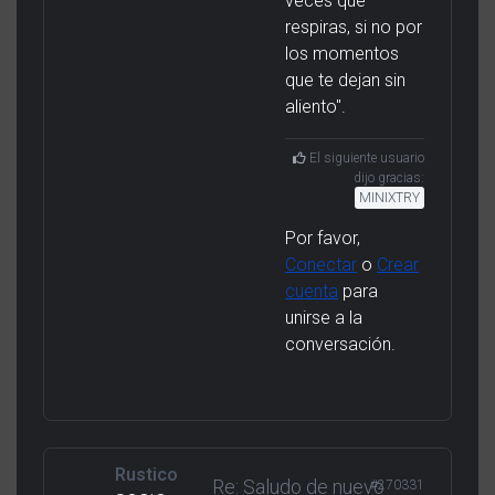
veces que
respiras, si no por
los momentos
que te dejan sin
aliento".
El siguiente usuario
dijo gracias:
MINIXTRY
Por favor,
Conectar
o
Crear
cuenta
para
unirse a la
conversación.
Rustico
Re: Saludo de nuevo
#270331