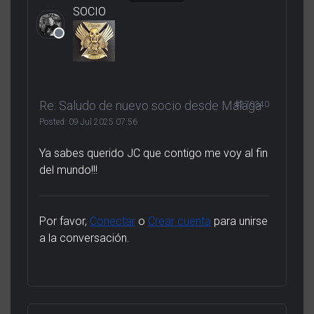
SOCIO
Re: Saludo de nuevo socio desde Málaga
#270340
Posted:
09 Jul 2025 07:56
Ya sabes querido JC que contigo me voy al fin
del mundo!!!
Por favor,
Conectar
o
Crear cuenta
para unirse
a la conversación.