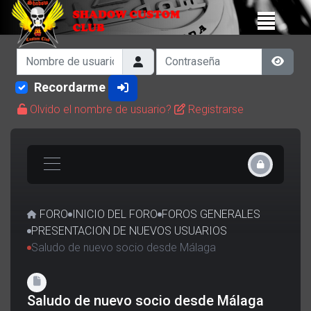
Nombre de usuario
Contraseña
Show 
Recordarme
Olvido el nombre de usuario?
Registrarse
FORO
INICIO DEL FORO
FOROS GENERALES
PRESENTACION DE NUEVOS USUARIOS
Saludo de nuevo socio desde Málaga
Saludo de nuevo socio desde Málaga