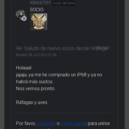
MINIXTRY
Autor del tema
SOCIO
Re: Saludo de nuevo socio desde Málaga
#270341
Posted:
09 Jul 2025 07:58
Holaaa!
jajaja, ya me he comprado un IP68 y ya no
habrá más sustos.
Nos vemos pronto.
Ráfagas y uves.
Por favor,
Conectar
o
Crear cuenta
para unirse