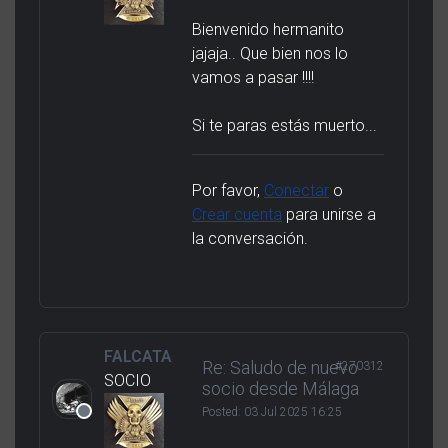
Bienvenido hermanito
jajaja.. Que bien nos lo
vamos a pasar !!!!
Si te paras estás muerto...
Por favor,
Conectar
o
Crear cuenta
para unirse a
la conversación.
FALCATA
Re: Saludo de nuevo
#270312
SOCIO
socio desde Málaga
Posted:
03 Jul 2025 16:25