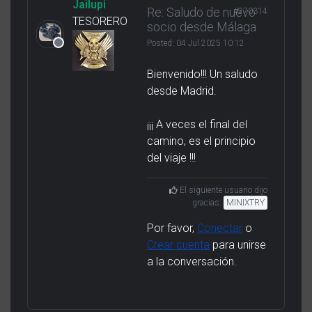
Jailupi
Re: Saludo de nuevo
#270314
TESORERO
socio desde Málaga
Posted:
04 Jul 2025 10:12
Bienvenido!!! Un saludo
desde Madrid.
¡¡¡ A veces el final del
camino, es el principio
del viaje !!!
El siguiente usuario dijo
gracias:
MINIXTRY
Por favor,
Conectar
o
Crear cuenta
para unirse
a la conversación.