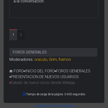
a la conversación.
1
2
Moderadores:
oraculo
,
Grim
,
framon
FORO
INICIO DEL FORO
FOROS GENERALES
PRESENTACION DE NUEVOS USUARIOS
Saludo de nuevo socio desde Málaga
Tiempo de carga de la página: 0.400 segundos
Gracias a
Foro Kunena