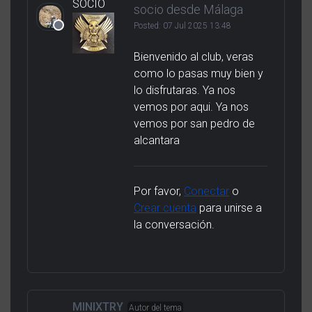
SOCIO
socio desde Málaga
Posted:
07 Jul 2025 13:48
Bienvenido al club, veras
como lo pasas muy bien y
lo disfrutaras. Ya nos
vemos por aqui. Ya nos
vemos por san pedro de
alcantara
Por favor,
Conectar
o
Crear cuenta
para unirse a
la conversación.
MINIXTRY
Autor del tema