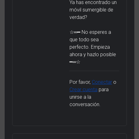
Ya has encontrado un
móvil sumergible de
verdad?
☆═━ No esperes a
que todo sea
perfecto. Empieza
ahora y hazlo posible
━═☆
Por favor,
Conectar
o
Crear cuenta
para
unirse a la
conversación.