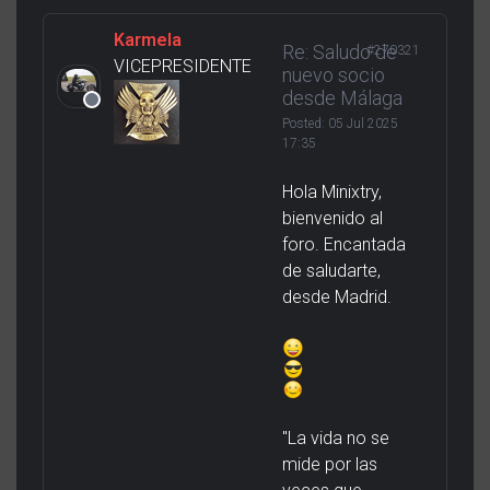
Karmela
Re: Saludo de
#270321
VICEPRESIDENTE
nuevo socio
desde Málaga
Posted:
05 Jul 2025
17:35
Hola Minixtry,
bienvenido al
foro. Encantada
de saludarte,
desde Madrid.
"La vida no se
mide por las