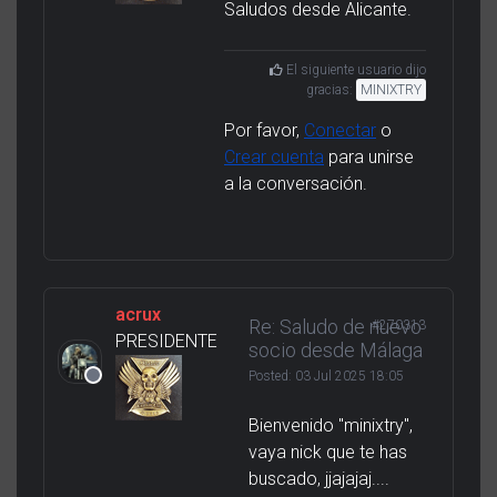
Saludos desde Alicante.
El siguiente usuario dijo
gracias:
MINIXTRY
Por favor,
Conectar
o
Crear cuenta
para unirse
a la conversación.
acrux
Re: Saludo de nuevo
#270313
PRESIDENTE
socio desde Málaga
Posted:
03 Jul 2025 18:05
Bienvenido "minixtry",
vaya nick que te has
buscado, jjajajaj....