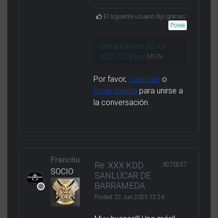
El siguiente usuario dijo gracias:
Povea
Última Edición: 22 Jun
2025 12:06 por
MON
.
Por favor,
Conectar
o
Crear cuenta
para unirse a
la conversación.
Franchu
Re: XXX KDD
#270257
SOCIO
SANLÚCAR DE
BARRAMEDA
Posted:
22 Jun 2025 12:24