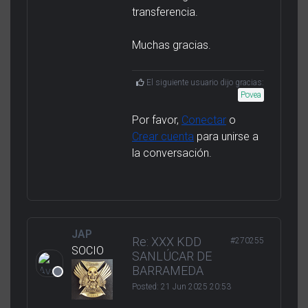
transferencia.
Muchas gracias.
El siguiente usuario dijo gracias:
Povea
Por favor,
Conectar
o
Crear cuenta
para unirse a
la conversación.
JAP
Re: XXX KDD
#270255
SOCIO
SANLÚCAR DE
BARRAMEDA
Posted:
21 Jun 2025 20:53