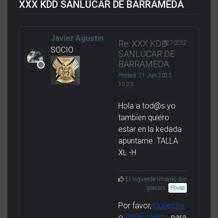
XXX KDD SANLÚCAR DE BARRAMEDA
Javier Agustin
Re: XXX KDD
#270252
SOCIO
SANLÚCAR DE
BARRAMEDA
Posted:
21 Jun 2025
15:23
Hola a tod@s yo
tambien quiero
estar en la kedada
apuntame TALLA
XL -H
El siguiente usuario dijo
gracias:
Povea
Por favor,
Conectar
o
Crear cuenta
para