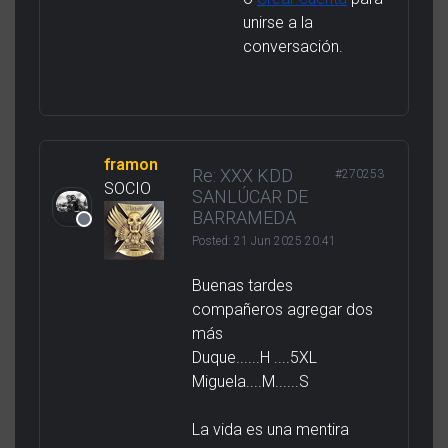
unirse a la
conversación.
framon
Re: XXX KDD
#270253
SOCIO
SANLÚCAR DE
BARRAMEDA
Posted:
21 Jun 2025 20:41
Buenas tardes
compañeros agregar dos
más
Duque......H ....5XL
Miguela....M......S
La vida es una mentira