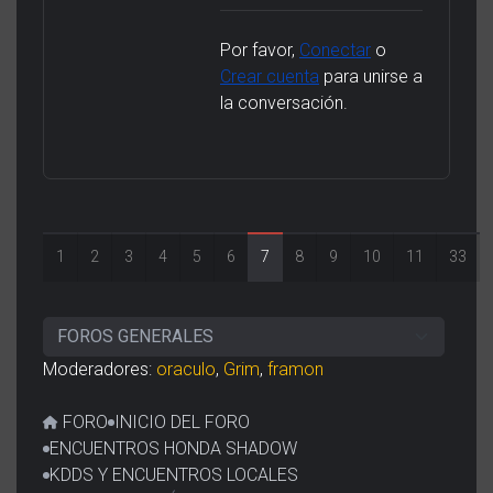
Por favor,
Conectar
o
Crear cuenta
para unirse a
la conversación.
1
2
3
4
5
6
7
8
9
10
11
33
Moderadores:
oraculo
,
Grim
,
framon
FORO
INICIO DEL FORO
ENCUENTROS HONDA SHADOW
KDDS Y ENCUENTROS LOCALES