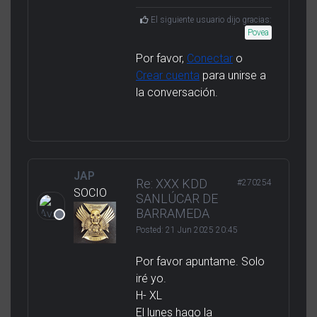
El siguiente usuario dijo gracias:
Povea
Por favor,
Conectar
o
Crear cuenta
para unirse a
la conversación.
JAP
Re: XXX KDD
#270254
SOCIO
SANLÚCAR DE
BARRAMEDA
Posted:
21 Jun 2025 20:45
Por favor apuntame. Solo
iré yo.
H- XL
El lunes hago la