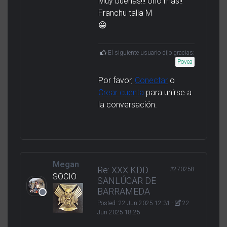
Muy buenas!!! Uno más!!
Franchu talla M
😀
El siguiente usuario dijo gracias:
Povea
Por favor,
Conectar
o
Crear cuenta
para unirse a
la conversación.
Megan
Re: XXX KDD
#270258
SOCIO
SANLÚCAR DE
BARRAMEDA
Posted:
22 Jun 2025 12:31
-
22
Jun 2025 18:25