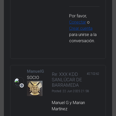
Por favor,
Conectar
o
Crear cuenta
para unirse a la
conversación.
ManuelG
Re: XXX KDD
#270262
SOCIO
SANLÚCAR DE
BARRAMEDA
Posted:
22 Jun 2025 21:58
Manuel G y Marian
Martínez