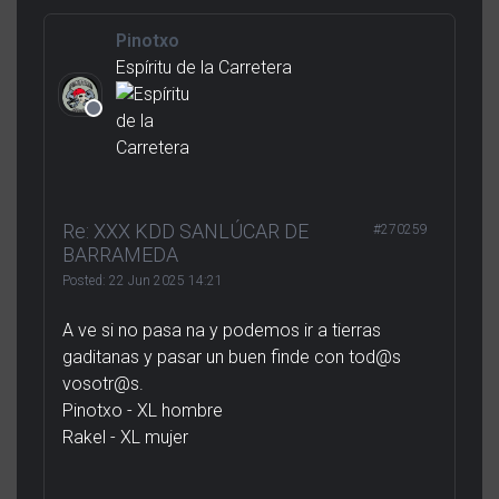
Pinotxo
Espíritu de la Carretera
Re: XXX KDD SANLÚCAR DE
#270259
BARRAMEDA
Posted:
22 Jun 2025 14:21
A ve si no pasa na y podemos ir a tierras
gaditanas y pasar un buen finde con tod@s
vosotr@s.
Pinotxo - XL hombre
Rakel - XL mujer