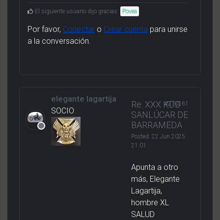
El siguiente usuario dijo gracias:
Povea
Por favor,
Conectar
o
Crear cuenta
para unirse
a la conversación.
elegante lagartija
Re: XXX KDD
#270261
SOCIO
SANLÚCAR DE
BARRAMEDA
Posted:
22 Jun 2025
21:01
Apunta a otro
más, Elegante
Lagartija,
hombre XL
SALUD