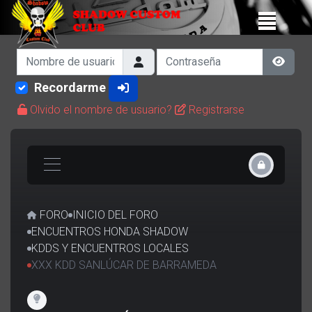
Nombre de usuario
Contraseña
Show 
Recordarme
Olvido el nombre de usuario?
Registrarse
FORO
INICIO DEL FORO
ENCUENTROS HONDA SHADOW
KDDS Y ENCUENTROS LOCALES
XXX KDD SANLÚCAR DE BARRAMEDA