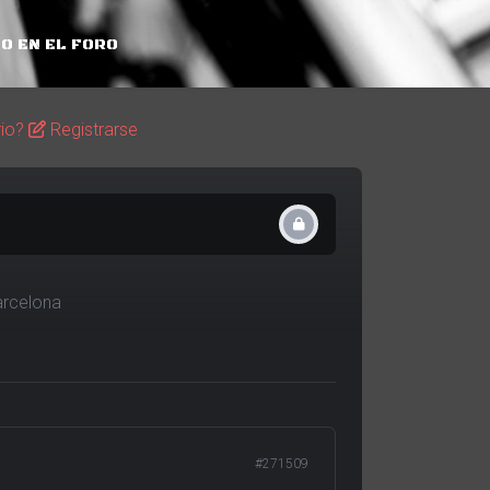
O EN EL FORO
rio?
Registrarse
arcelona
#271509