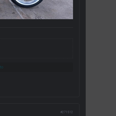
oto
#271512