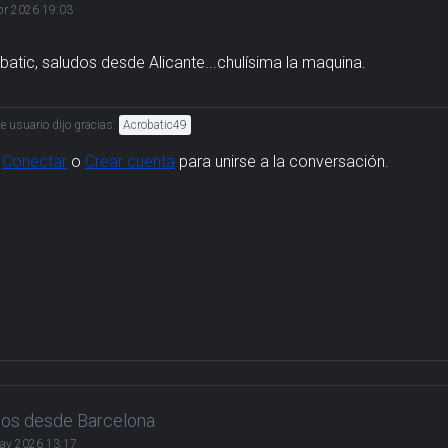
br 2026 19:03
batic, saludos desde Alicante...chulísima la maquina.
te usuario dijo gracias:
Acrobatic49
,
Conectar
o
Crear cuenta
para unirse a la conversación.
dos desde Barcelona
ay 2026 13:17