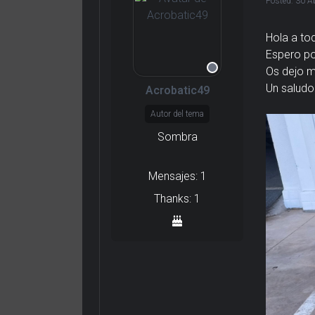
Posted:
30 A
Hola a to
Espero po
Os dejo m
Un saludo
Acrobatic49
Autor del tema
Sombra
Mensajes: 1
Thanks: 1