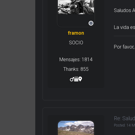
Saludos A
La vida e
framon
SOCIO
Por favor
Mensajes: 1814
Thanks: 855
Re: Salu
Posted:
14 M