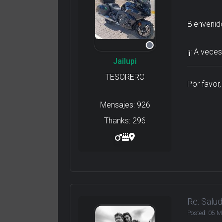
Bienvenid
¡¡¡ A veces
Jailupi
TESORERO
Por favor
Mensajes: 926
Thanks: 296
Re: Salu
Posted:
05 M