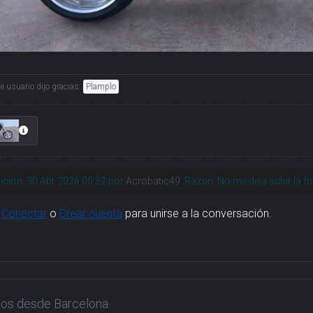
te usuario dijo gracias:
Plamplo
ición: 30 Abr 2026 00:52 por
Acrobatic49
. Razón: No me deja subir la f
,
Conectar
o
Crear cuenta
para unirse a la conversación.
dos desde Barcelona