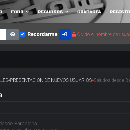
O
FORO
RECURSOS
CONTACTA
REGISTR
Recordarme
Olvido el nombre de usua
Show Password
ALES
PRESENTACION DE NUEVOS USUARIOS
Saludos desde B
a
desde Barcelona