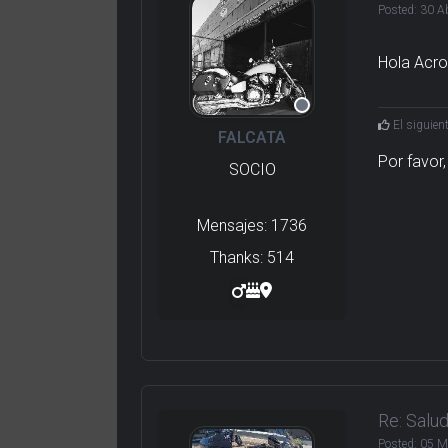
Posted:
30 A
Hola Acro
El siguien
FALCATA
Por favor
SOCIO
Mensajes: 1736
Thanks: 514
Re: Salu
Posted:
05 M