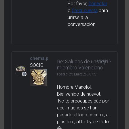
Por favor,
Conectar
o
Crear cuenta
para
unirse a la
conversación.
chema.p
Re: Saludos de un viejo
#271153
SOCIO
miembro Valenciano.
Posted:
23 Ene 2026 07:51
Hombre Manolo!!
Bienvenido de nuevo!.
No te preocupes que por
aquí muchos se han
pasado al lado oscuro , al
plástico , al trail y de todo.
😄