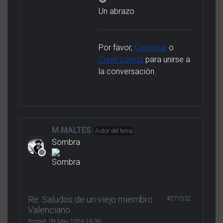
Un abrazo
Por favor,
Conectar
o
Crear cuenta
para unirse a
la conversación.
M.MALTES
Autor del tema
Sombra
Re: Saludos de un viejo miembro
#271532
Valenciano.
Posted:
09 May 2026 16:36