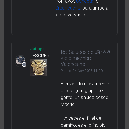
Por favor,
Conectar
o
Crear cuenta
para unirse a
la conversación.
Jailupi
Re: Saludos de un
#270908
TESORERO
viejo miembro
Valenciano.
Posted:
24 Nov 2025 11:30
Bienvenido nuevamente
a este gran grupo de
gente. Un saludo desde
Madrid!!!
¡¡¡ A veces el final del
camino, es el principio