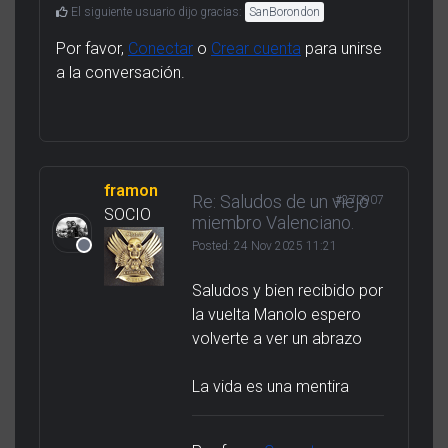
El siguiente usuario dijo gracias:
SanBorondon
Por favor,
Conectar
o
Crear cuenta
para unirse
a la conversación.
framon
Re: Saludos de un viejo
#270907
SOCIO
miembro Valenciano.
Posted:
24 Nov 2025 11:21
Saludos y bien recibido por
la vuelta Manolo espero
volverte a ver un abrazo
La vida es una mentira