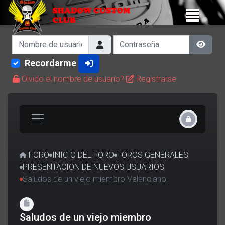
Nombre de usuario
Contraseña
Show 
Recordarme
Olvido el nombre de usuario?
Registrarse
FORO
INICIO DEL FORO
FOROS GENERALES
PRESENTACION DE NUEVOS USUARIOS
Saludos de un viejo miembro Valenciano.
Saludos de un viejo miembro