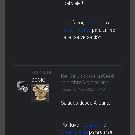
del viaje !!!
Por favor,
Conectar
o
Crear cuenta
para unirse
a la conversación.
FALCATA
Re: Saludos de un viejo
#270911
SOCIO
miembro Valenciano.
Posted:
24 Nov 2025 17:40
Saludos desde Alicante.
Por favor,
Conectar
o
Crear cuenta
para unirse