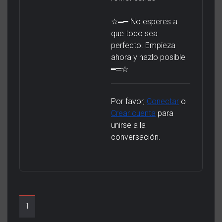
☆═━ No esperes a
que todo sea
perfecto. Empieza
ahora y hazlo posible
━═☆
Por favor,
Conectar
o
Crear cuenta
para
unirse a la
conversación.
1