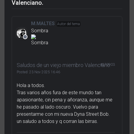
Valenciano.
M.MALTES
Autor del tema
Sombra
Saludos de un viejo miembro Valenciano.
#270903
Posted:
23 Nov 2025 16:46
Hola a todos.
Tras varios años fura de este mundo tan
apasionante, cin pena y añoranza, aunque me
he pasado al lado oscuro. Vuelvo para
presentarme con mi nueva Dyna Street Bob.
un saludo a todos y q corran las birras.