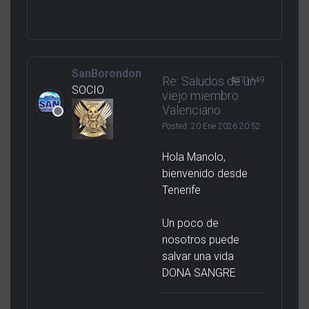
SanBorondon
Re: Saludos de un
#271149
SOCIO
viejo miembro
Valenciano.
Posted:
20 Ene 2026 20:52
Hola Manolo,
bienvenido desde
Tenerife
Un poco de
nosotros puede
salvar una vida
DONA SANGRE