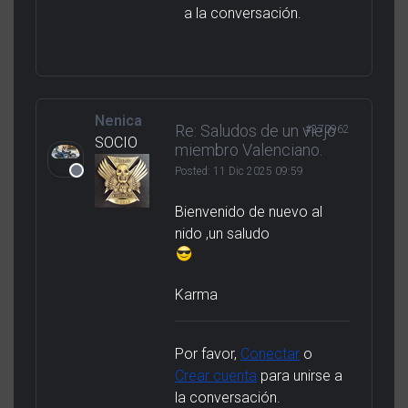
a la conversación.
Nenica
Re: Saludos de un viejo
#270962
SOCIO
miembro Valenciano.
Posted:
11 Dic 2025 09:59
Bienvenido de nuevo al
nido ,un saludo
Karma
Por favor,
Conectar
o
Crear cuenta
para unirse a
la conversación.