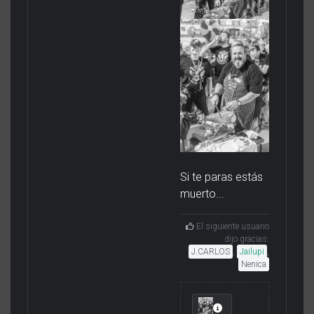
Si te paras estás
muerto...
El siguiente usuario
dijo gracias:
J.CARLOS
,
Jailupi
,
Nenica