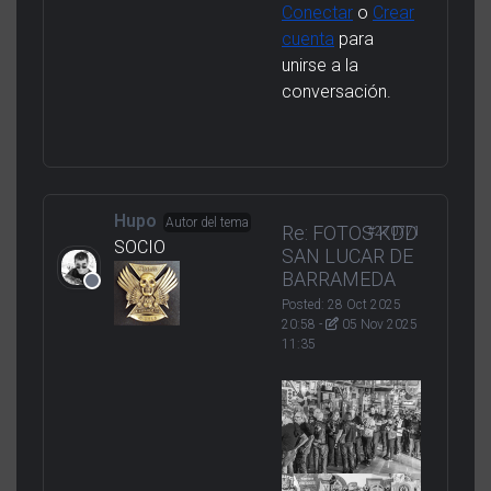
Por favor,
Conectar
o
Crear
cuenta
para
unirse a la
conversación.
Hupo
Autor del tema
Re: FOTOS KDD
#270771
SOCIO
SAN LUCAR DE
BARRAMEDA
Posted:
28 Oct 2025
20:58
-
05 Nov 2025
11:35