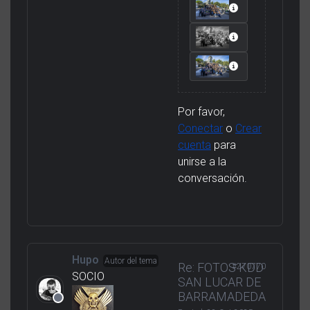
Por favor,
Conectar
o
Crear
cuenta
para
unirse a la
conversación.
Hupo
Autor del tema
Re: FOTOS KDD
#270770
SOCIO
SAN LUCAR DE