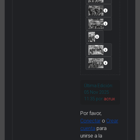
Última Edición:
05 Nov 2025
11:35 por
acrux
.
Por favor,
Conectar
o
Crear
cuenta
para