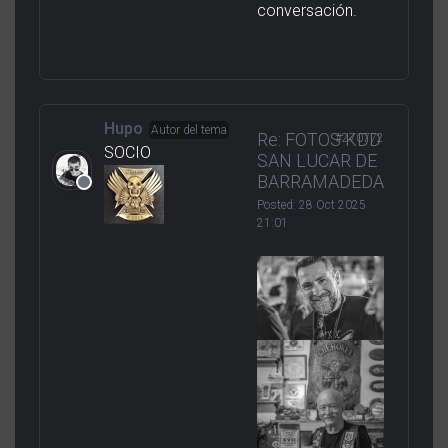
unirse a la
conversación.
Hupo
Autor del tema
Re: FOTOS KDD
#270772
SOCIO
SAN LUCAR DE
BARRAMADEDA
Posted:
28 Oct 2025
21:01