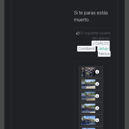
Si te paras estás
muerto...
El siguiente usuario
dijo gracias:
J.CARLOS
,
Curroband
,
Jailupi
,
Nenica