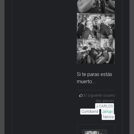
Si te paras estás
muerto...
El siguiente usuario
dijo gracias:
J.CARLOS
,
Curroband
,
Jailupi
,
Nenica