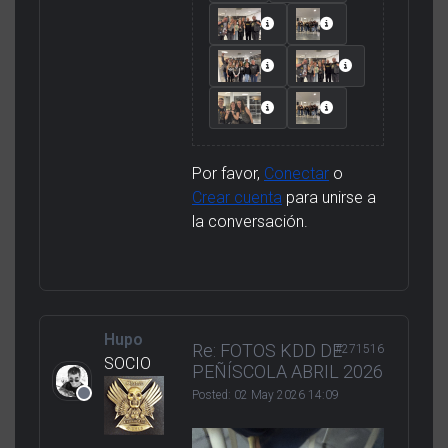
Por favor,
Conectar
o
Crear cuenta
para unirse a
la conversación.
Hupo
Re: FOTOS KDD DE
#271516
SOCIO
PEÑÍSCOLA ABRIL 2026
Posted:
02 May 2026 14:09