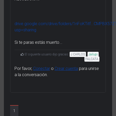
drive.google.com/drive/folders/1nFoKTitf...CMPBX57Z
usp=sharing
Si te paras estás muerto...
El siguiente usuario dijo gracias:
J.CARLOS
,
Jailupi
,
FALCATA
Por favor,
Conectar
o
Crear cuenta
para unirse
a la conversación.
1