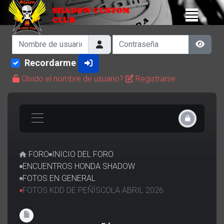
Nombre de usuario
Contraseña
Show 
Recordarme
Olvido el nombre de usuario?
Registrarse
FORO
INICIO DEL FORO
ENCUENTROS HONDA SHADOW
FOTOS EN GENERAL
FOTOS KDD DE PEÑÍSCOLA ABRIL 2026