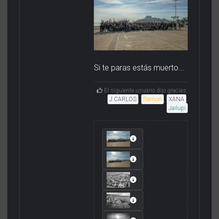
Si te paras estás muerto...
El siguiente usuario dijo gracias:
J.CARLOS
,
framon
,
XANA
,
Jailupi