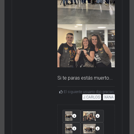
Si te paras estás muerto...
El siguiente usuario dijo gracias:
J.CARLOS
,
XANA