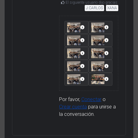
El siguiente usuario dijo gracias:
J.CARLOS
,
XANA
Por favor,
Conectar
o
Crear cuenta
para unirse a
la conversación.