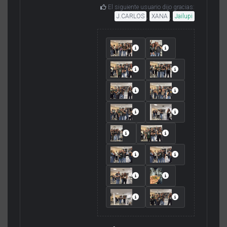
El siguiente usuario dijo gracias:
J.CARLOS
,
XANA
,
Jailupi