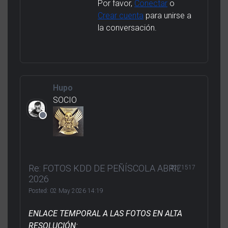
Por favor,
Conectar
o
Crear cuenta
para unirse a
la conversación.
Hupo
SOCIO
Re: FOTOS KDD DE PEÑÍSCOLA ABRIL
#271517
2026
Posted:
02 May 2026 14:19
ENLACE TEMPORAL A LAS FOTOS EN ALTA
RESOLUCIÓN: