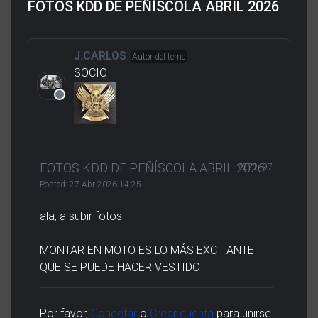
FOTOS KDD DE PEÑÍSCOLA ABRIL 2026
J.CARLOS
Autor del tema
SOCIO
FOTOS KDD DE PEÑÍSCOLA ABRIL 2026
#271497
Posted:
27 Abr 2026 14:25
ala, a subir fotos
MONTAR EN MOTO ES LO MÁS EXCITANTE
QUE SE PUEDE HACER VESTIDO
Por favor,
Conectar
o
Crear cuenta
para unirse